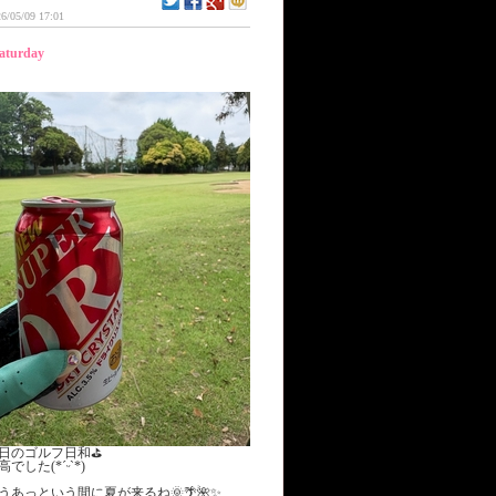
6/05/09 17:01
aturday
日のゴルフ日和⛳️
高でした(*ˊᵕˋ*)
うあっという間に夏が来るね🌞🌴🌺✨