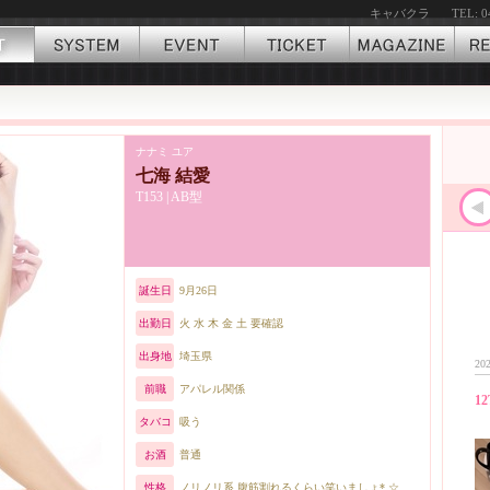
キャバクラ
TEL: 0
ナナミ ユア
七海 結愛
T153 | AB型
誕生日
9月26日
出勤日
火 水 木 金 土 要確認
出身地
埼玉県
202
前職
アパレル関係
12
タバコ
吸う
お酒
普通
性格
ノリノリ系 腹筋割れるくらい笑いましょ*.☆