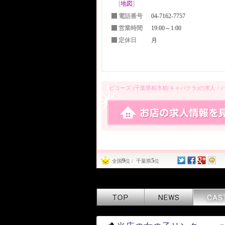
[
地図
]
電話番号
04-7162-7757
営業時間
19:00～1:00
定休日
月
ビコーズ (千葉県柏市柏/キャバクラ)の求人
9
5
全国
位 / 千葉県
位