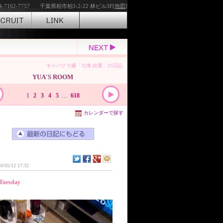
4-7162-7757
千葉県柏市柏3-2-22 林ビル3F[
地図
]
キャバクラ嬢「七海 結愛」の日記
YUA'S ROOM
1
2
3
4
5
…
618
カレンダーで探す
6/05/12 17:32
Tuesday