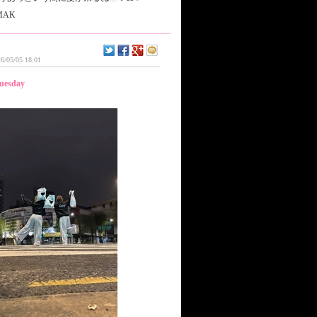
MAK
6/05/05 18:01
uesday