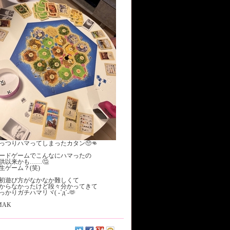
っつりハマってしまったカタン🥺👊
ードゲームでこんなにハマったの
供以来かも……🤔
生ゲーム？(笑)
初遊び方がなかなか難しくて
からなかったけど段々分かってきて
っかりガチハマリヾ( -`д´-🫶
MAK