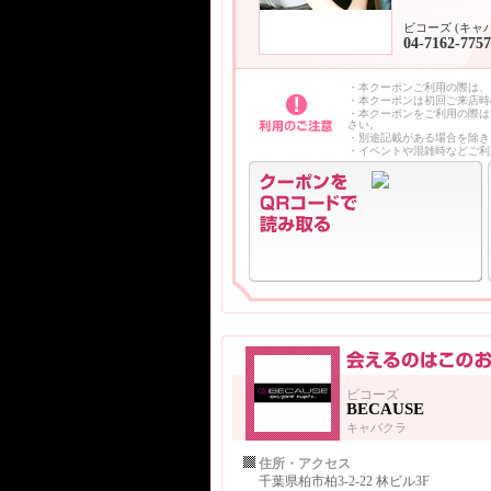
ビコーズ (キャ
04-7162-7757
・本クーポンご利用の際は、
・本クーポンは初回ご来店時
・本クーポンをご利用の際は
さい。
・別途記載がある場合を除き
・イベントや混雑時などご利
ビコーズ
BECAUSE
キャバクラ
住所・アクセス
千葉県柏市柏3-2-22 林ビル3F