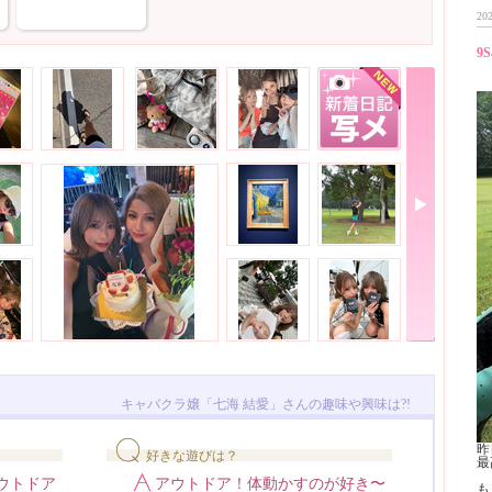
202
9S
キャバクラ嬢「七海 結愛」さんの趣味や興味は?!
昨
好きな遊びは？
最
ウトドア
アウトドア！体動かすのが好き〜
も