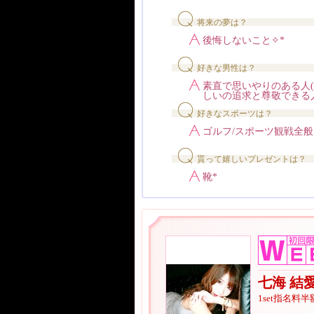
将来の夢は？
後悔しないこと✧*
好きな男性は？
素直で思いやりのある人( ˘꒳
しいの追求と尊敬できる
好きなスポーツは？
ゴルフ/スポーツ観戦全般
貰って嬉しいプレゼントは？
靴*
七海 結
1set指名料半