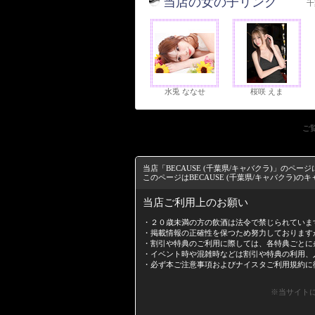
当店の女の子リンク
千
水兎 ななせ
桜咲 えま
ご
当店「BECAUSE (千葉県/キャバクラ)」の
このページはBECAUSE (千葉県/キャバクラ)
当店ご利用上のお願い
・２０歳未満の方の飲酒は法令で禁じられていま
・掲載情報の正確性を保つため努力しております
・割引や特典のご利用に際しては、各特典ごとに
・イベント時や混雑時などは割引や特典の利用、
・必ず本ご注意事項および
ナイスタご利用規約
に
※当サイトに