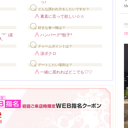
っ♪
S
どんな誘われ方をしたいですか？
素直に言って欲しい☆☆
202
好きな食べ物は？
5T
​˘ )楽
ハンバーグ*餃子*
人
チャームポイントは？
涙ボクロ
デートしたい場所は？
一緒に居れればどこでも♡♡
愛
額