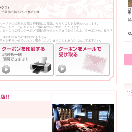
バクラ)
は
千葉県柏市柏3-2-22 林ビル3F
季
皆様
キャストの出勤をお電話で事前にご確認いただくことをお勧めいたします。
のみ、かつ、上記キャストご指名時のみご利用いただけます。
、必ずご入店時にクーポン利用の旨をスタッフまでお伝えの上、クーポンをご 提示下
S
、他の割引等との併用はできません。
用をお断りさせていただく場合もございますことをあらかじめご了承下さい。
<<