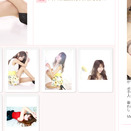
が
ボ
子
人
最
わ
し
S