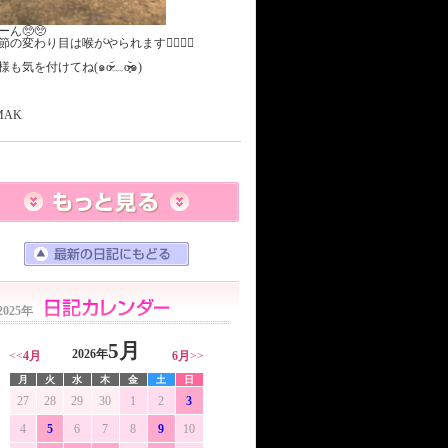
ーん🥺🥺
節の変わり目は喉がやられます😮‍💨😮‍💨
も気を付けてね(๑o̴̶̷᷄﹏o̴̶̷̥᷅๑)
MAK
2025年
5月
2026年
<<
4月
6月
>>
月
火
水
木
金
土
日
27
28
29
30
1
2
3
4
5
6
7
8
9
10