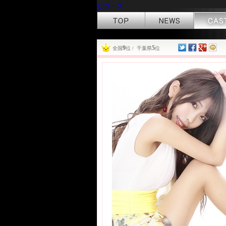
ビコーズ
9
5
全国
位 / 千葉県
位