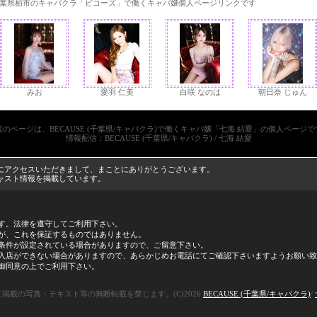
葉県柏市のキャバクラ「ビコーズ」で働くキャバ嬢個人ページリンクです
みお
愛羽 仁美
白咲 なのは
朝日奈 じゅん
覧のページは、BECAUSE (千葉県/キャバクラ)で働くキャバ嬢「七海 結愛」の個人ページで
情報配信：BECAUSE (千葉県/キャバクラ) / 七海 結愛
ページにアクセスいただきまして、まことにありがとうございます。
のキャスト情報を掲載しています。
す。法律を遵守してご利用下さい。
が、これを保証するものではありません。
条件が設定されている場合がありますので、ご留意下さい。
入店ができない場合がありますので、あらかじめお電話にてご確認下さいますようお願い致
御同意の上でご利用下さい。
掲載の写真・テキスト等の無断転載を禁じます。(C)2026
BECAUSE (千葉県/キャバクラ)
/