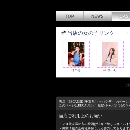
当店の女の子リンク
千
はづき
椿 れいら
ご
当店「BECAUSE (千葉県/キャバクラ)」の
このページはBECAUSE (千葉県/キャバクラ)
当店ご利用上のお願い
・２０歳未満の方の飲酒は法令で禁じられていま
・掲載情報の正確性を保つため努力しております