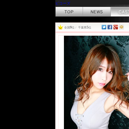
ビコーズ
9
5
全国
位 / 千葉県
位