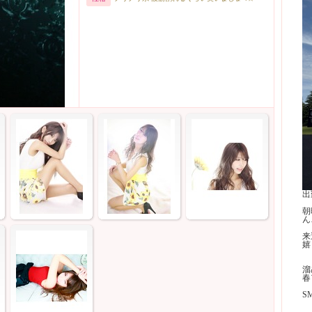
出
朝
ん
来
嬉
溜
春
S