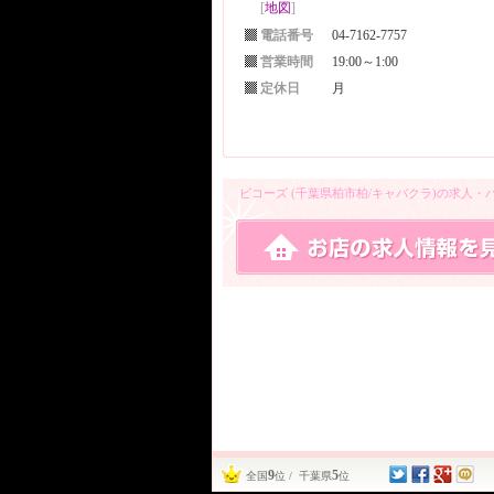
[
地図
]
電話番号
04-7162-7757
営業時間
19:00～1:00
定休日
月
ビコーズ (千葉県柏市柏/キャバクラ)の求人
9
5
全国
位 / 千葉県
位