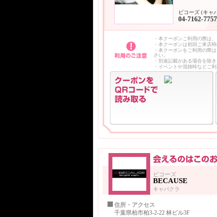
ビコーズ (キャ
04-7162-7757
・本クーポンご利用の際は、
・本クーポンは初回ご来店時
・本クーポンをご利用の際は
さい。
・別途記載がある場合を除き
・イベントや混雑時などご利
ビコーズ
BECAUSE
キャバクラ
住所・アクセス
千葉県柏市柏3-2-22 林ビル3F