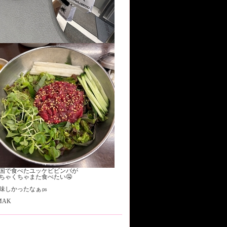
国で食べたユッケビビンバが
ちゃくちゃまた食べたい🤤
味しかったなぁ‪㎰
MAK