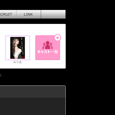
みりあ
す。