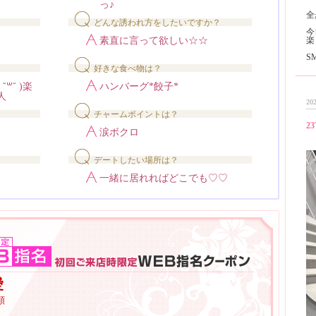
っ♪
全
どんな誘われ方をしたいですか？
今
素直に言って欲しい☆☆
楽
S
好きな食べ物は？
​˘ )楽
ハンバーグ*餃子*
人
202
チャームポイントは？
23
涙ボクロ
デートしたい場所は？
一緒に居れればどこでも♡♡
愛
額