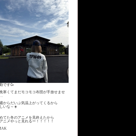
勤です🥳
晩寒くてまだモコモコ布団が手放せませ
…
週からだいぶ気温上がってくるから
しいな～☀️
めてた冬のアニメを見終えたから
アニメやっと見れるー！！！！！
MAK