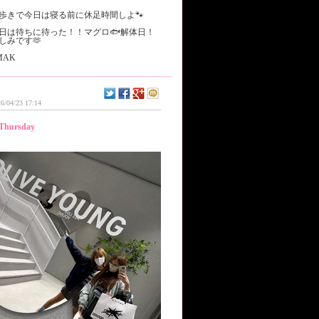
歩きで今日は寝る前に休足時間しよ🐾
日は待ちに待った！！マグロ🐟解体日！
しみです‪🫶
MAK
6/04/23 17:14
Thursday