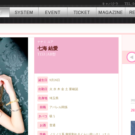
キャバクラ
TEL: 0
ナナミ ユア
七海 結愛
T153 | AB型
誕生日
9月26日
出勤日
火 水 木 金 土 要確認
出身地
埼玉県
202
前職
アパレル関係
26
タバコ
吸う
お酒
普通
性格
ノリノリ系 腹筋割れるくらい笑いましょ*.☆