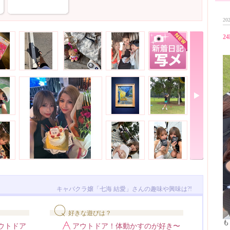
202
24
キャバクラ嬢「七海 結愛」さんの趣味や興味は?!
好きな遊びは？
も
ウトドア
アウトドア！体動かすのが好き〜