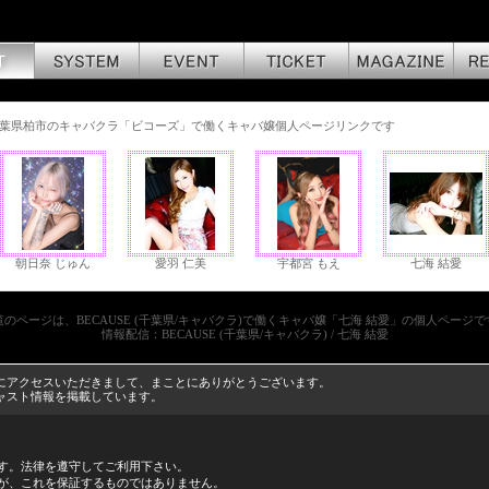
葉県柏市のキャバクラ「ビコーズ」で働くキャバ嬢個人ページリンクです
朝日奈 じゅん
愛羽 仁美
宇都宮 もえ
七海 結愛
覧のページは、BECAUSE (千葉県/キャバクラ)で働くキャバ嬢「七海 結愛」の個人ページで
情報配信：BECAUSE (千葉県/キャバクラ) / 七海 結愛
ページにアクセスいただきまして、まことにありがとうございます。
のキャスト情報を掲載しています。
す。法律を遵守してご利用下さい。
が、これを保証するものではありません。