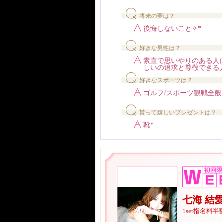
将来の夢は？
後悔しないこと✧*
好きな男性は？
素直で思いやりのある人( ˘꒳
しいの追求と尊敬できる
好きなスポーツは？
ゴルフ/スポーツ観戦全般
貰って嬉しいプレゼントは？
靴*
七海 結
1set指名料半