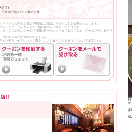
バクラ)
千葉県柏市柏3-2-22 林ビル3F
キャストの出勤をお電話で事前にご確認いただくことをお勧めいたします。
のみ、かつ、上記キャストご指名時のみご利用いただけます。
、必ずご入店時にクーポン利用の旨をスタッフまでお伝えの上、クーポンをご 提示下
、他の割引等との併用はできません。
用をお断りさせていただく場合もございますことをあらかじめご了承下さい。
韓
め
美
S