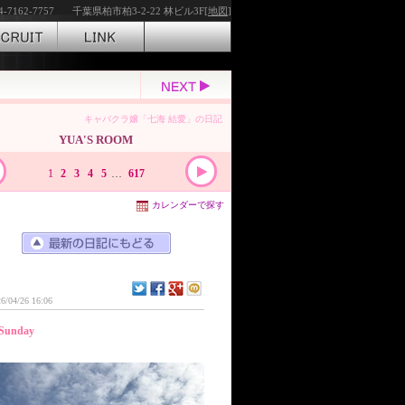
4-7162-7757
千葉県柏市柏3-2-22 林ビル3F[
地図
]
キャバクラ嬢「七海 結愛」の日記
YUA'S ROOM
1
2
3
4
5
…
617
カレンダーで探す
6/04/26 16:06
Sunday