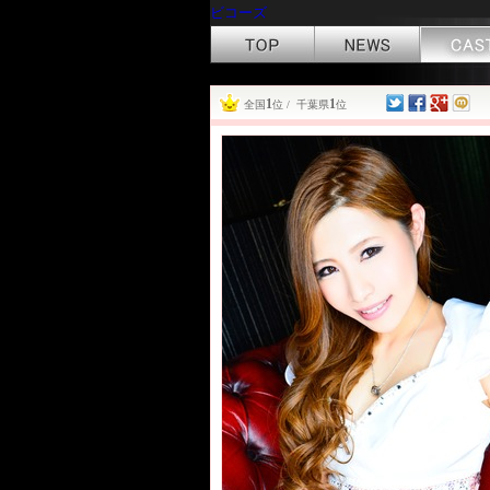
ビコーズ
1
1
全国
位 / 千葉県
位