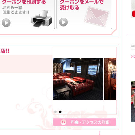
202
6.